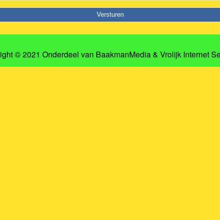
ight © 2021 Onderdeel van
BaakmanMedia
&
Vrolijk Internet S