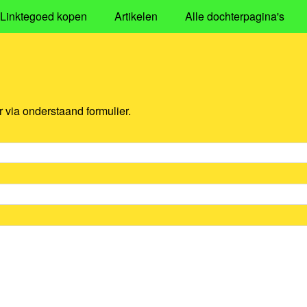
Linktegoed kopen
Artikelen
Alle dochterpagina's
via onderstaand formulier.